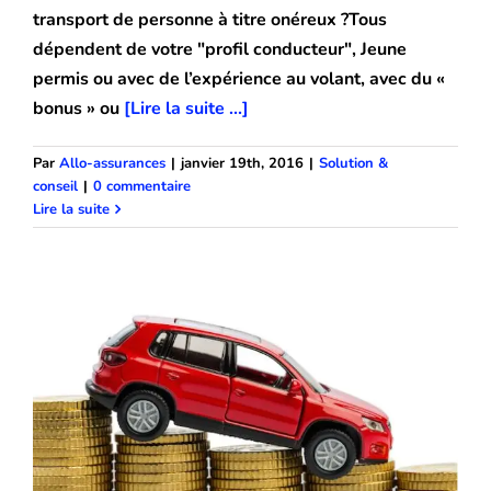
transport de personne à titre onéreux ?Tous
dépendent de votre "profil conducteur", Jeune
permis ou avec de l’expérience au volant, avec du «
bonus » ou
[Lire la suite ...]
Par
Allo-assurances
|
janvier 19th, 2016
|
Solution &
conseil
|
0 commentaire
Comment choisir une assurance auto
Lire la suite
pas cher ?
Solution & conseil