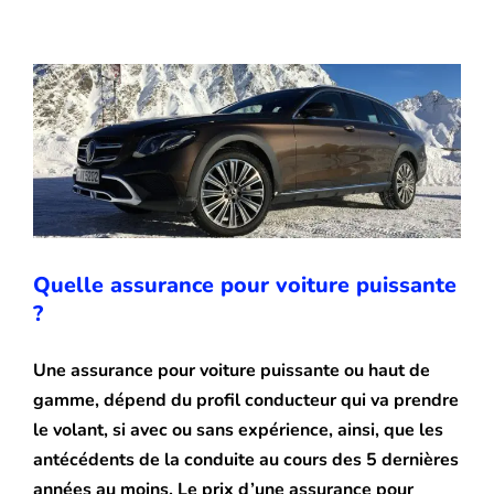
puissante ?
le
Solution & conseil
meilleur
devis
assurance
auto
en
ligne
Quelle assurance pour voiture puissante
?
Une assurance pour voiture puissante ou haut de
gamme, dépend du profil conducteur qui va prendre
le volant, si avec ou sans expérience, ainsi, que les
antécédents de la conduite au cours des 5 dernières
années au moins. Le prix d’une assurance pour