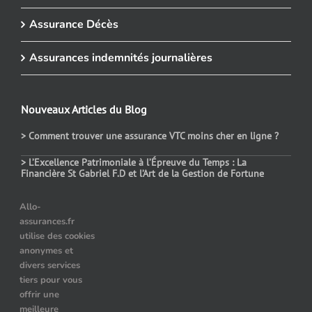
Assurance Décès
Assurances indemnités journalières
Nouveaux Articles du Blog
> Comment trouver une assurance VTC moins cher en ligne ?
> L’Excellence Patrimoniale à l’Épreuve du Temps : La
Financière St Gabriel F.D et l’Art de la Gestion de Fortune
> Assurance auto temporaire : dans quels cas choisir ce contrat
Allo-
assurances.fr
> Le prix des assurances pour les véhicules hybrides : comment
utilise des cookies
choisir ?
anonymes et
> Quelle assurance auto après résiliation pour alcoolémie ?
divers services
tiers pour vous
offrir une
meilleure