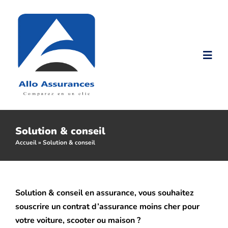
Passer
au
contenu
Togg
Navi
Accueil
Nos produits
Solution & conseil
Accueil
»
Solution & conseil
Nos Tarifs
Solution & conseil en assurance, vous souhaitez
Assurance malussé
souscrire un contrat d’assurance moins cher pour
votre voiture, scooter ou maison ?
Assurance résilié