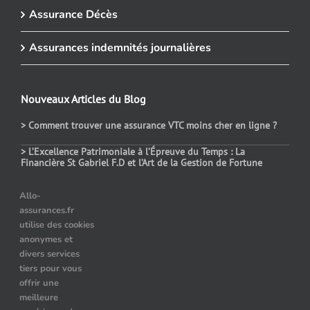
Assurance Décès
Assurances indemnités journalières
Nouveaux Articles du Blog
> Comment trouver une assurance VTC moins cher en ligne ?
> L’Excellence Patrimoniale à l’Épreuve du Temps : La
Financière St Gabriel F.D et l’Art de la Gestion de Fortune
> Assurance auto temporaire : dans quels cas choisir ce contrat
Allo-
assurances.fr
> Le prix des assurances pour les véhicules hybrides : comment
utilise des cookies
choisir ?
anonymes et
> Quelle assurance auto après résiliation pour alcoolémie ?
divers services
tiers pour vous
offrir une
meilleure
Nos Partenaires