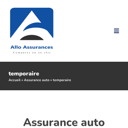
Passer
au
contenu
Togg
Navi
Accueil
Nos produits
temporaire
Accueil
»
Assurance auto
»
temporaire
Nos Tarifs
Assurance malussé
Assurance auto
Assurance résilié