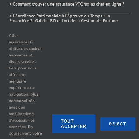
> Comment trouver une assurance VTC moins cher en ligne ?
> L’Excellence Patrimoniale à l’Épreuve du Temps : La
Financière St Gabriel F.D et l’Art de la Gestion de Fortune
> Assurance auto temporaire : dans quels cas choisir ce contrat
Allo-
assurances.fr
> Le prix des assurances pour les véhicules hybrides : comment
utilise des cookies
choisir ?
anonymes et
> Quelle assurance auto après résiliation pour alcoolémie ?
divers services
tiers pour vous
offrir une
meilleure
Nos Partenaires
expérience de
navigation, plus
Location de limousine à Paris
personnalisée,
avec des
Hummer limousine paris
améliorations
d'accessibilité
TOUT
REJECT
ACCEPTER
avancées. En
Limousine Paris
poursuivant votre