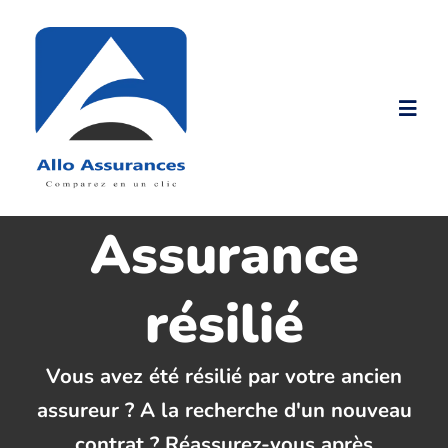
Passer
au
contenu
Togg
Navi
Accueil
Assurance
Nos produits
résilié
Nos Tarifs
Vous avez été résilié par votre ancien
Assurance malussé
assureur ? A la recherche d'un nouveau
contrat ? Réassurez-vous après
Assurance résilié