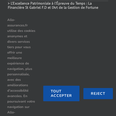
> L’Excellence Patrimoniale à l’Épreuve du Temps : La
Financière St Gabriel F.D et l’Art de la Gestion de Fortune
> Assurance auto temporaire : dans quels cas choisir ce contrat
Allo-
assurances.fr
> Le prix des assurances pour les véhicules hybrides : comment
utilise des cookies
choisir ?
anonymes et
> Quelle assurance auto après résiliation pour alcoolémie ?
divers services
tiers pour vous
offrir une
meilleure
Nos Partenaires
expérience de
navigation, plus
Location de limousine à Paris
personnalisée,
avec des
Hummer limousine paris
améliorations
d'accessibilité
TOUT
REJECT
ACCEPTER
avancées. En
Limousine Paris
poursuivant votre
navigation sur
Rennes Limousine avec chauffeur
Allo-