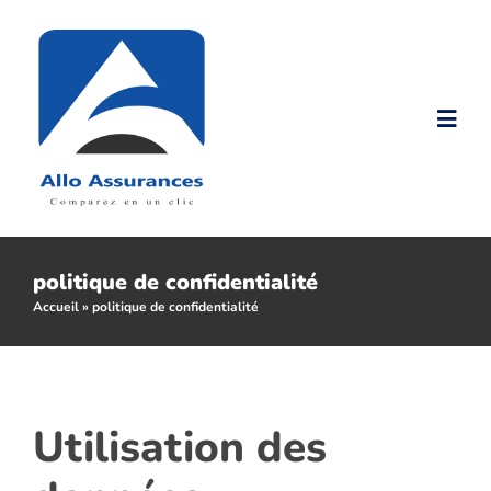
Passer
au
contenu
Togg
Navi
Accueil
Nos produits
politique de confidentialité
Accueil
»
politique de confidentialité
Nos Tarifs
Assurance malussé
Utilisation des
Assurance résilié