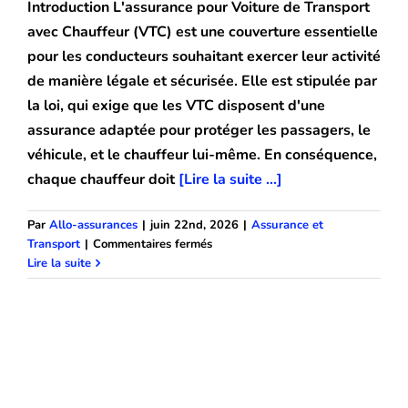
Introduction L'assurance pour Voiture de Transport
avec Chauffeur (VTC) est une couverture essentielle
Blog
pour les conducteurs souhaitant exercer leur activité
de manière légale et sécurisée. Elle est stipulée par
la loi, qui exige que les VTC disposent d'une
assurance adaptée pour protéger les passagers, le
véhicule, et le chauffeur lui-même. En conséquence,
chaque chauffeur doit
[Lire la suite ...]
Par
Allo-assurances
|
juin 22nd, 2026
|
Assurance et
sur
Transport
|
Commentaires fermés
Comment
Lire la suite
trouver
une
assurance
VTC
moins
cher
en