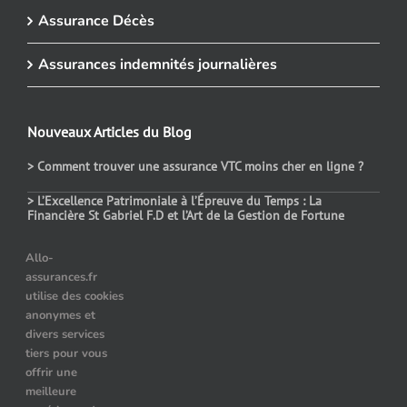
Assurance Décès
Assurances indemnités journalières
Nouveaux Articles du Blog
> Comment trouver une assurance VTC moins cher en ligne ?
> L’Excellence Patrimoniale à l’Épreuve du Temps : La
Financière St Gabriel F.D et l’Art de la Gestion de Fortune
> Assurance auto temporaire : dans quels cas choisir ce contrat
Allo-
assurances.fr
> Le prix des assurances pour les véhicules hybrides : comment
utilise des cookies
choisir ?
anonymes et
> Quelle assurance auto après résiliation pour alcoolémie ?
divers services
tiers pour vous
offrir une
meilleure
Nos Partenaires