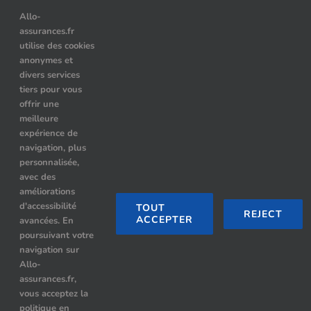
> Assurance auto temporaire : dans quels cas choisir ce contrat
Allo-
assurances.fr
> Le prix des assurances pour les véhicules hybrides : comment
utilise des cookies
choisir ?
anonymes et
> Quelle assurance auto après résiliation pour alcoolémie ?
divers services
tiers pour vous
offrir une
meilleure
Nos Partenaires
expérience de
navigation, plus
Location de limousine à Paris
personnalisée,
avec des
Hummer limousine paris
améliorations
d'accessibilité
TOUT
REJECT
ACCEPTER
avancées. En
Limousine Paris
poursuivant votre
navigation sur
Rennes Limousine avec chauffeur
Allo-
assurances.fr,
Location Limousine Paris By night
vous acceptez la
politique en