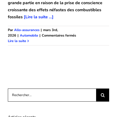
grande partie en raison de la prise de conscience
croissante des effets néfastes des combustibles
fossiles
[Lire la suite ...]
Par
Allo-assurances
|
mars 3rd,
sur
2026
|
Automobile
|
Commentaires fermés
Le
Lire la suite
prix
des
assurances
pour
les
véhicules
hybrides
:
comment
Rechercher:
choisir
?
Articles récents