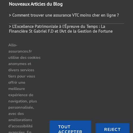
Nouveaux Articles du Blog
> Comment trouver une assurance VTC moins cher en ligne ?
> L’Excellence Patrimoniale à l’Épreuve du Temps : La
Financière St Gabriel F.D et l’Art de la Gestion de Fortune
> Assurance auto temporaire : dans quels cas choisir ce contrat
Allo-
assurances.fr
> Le prix des assurances pour les véhicules hybrides : comment
utilise des cookies
choisir ?
anonymes et
> Quelle assurance auto après résiliation pour alcoolémie ?
divers services
tiers pour vous
offrir une
meilleure
Nos Partenaires
expérience de
navigation, plus
Location de limousine à Paris
personnalisée,
avec des
Hummer limousine paris
améliorations
d'accessibilité
TOUT
REJECT
ACCEPTER
avancées. En