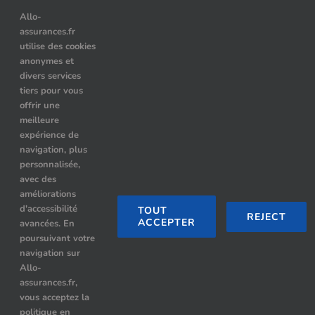
> Assurance auto temporaire : dans quels cas choisir ce contrat
Allo-
assurances.fr
> Le prix des assurances pour les véhicules hybrides : comment
utilise des cookies
choisir ?
anonymes et
> Quelle assurance auto après résiliation pour alcoolémie ?
divers services
tiers pour vous
offrir une
meilleure
Nos Partenaires
expérience de
navigation, plus
Location de limousine à Paris
personnalisée,
avec des
Hummer limousine paris
améliorations
d'accessibilité
TOUT
REJECT
ACCEPTER
avancées. En
Limousine Paris
poursuivant votre
navigation sur
Rennes Limousine avec chauffeur
Allo-
assurances.fr,
Location Limousine Paris By night
vous acceptez la
politique en