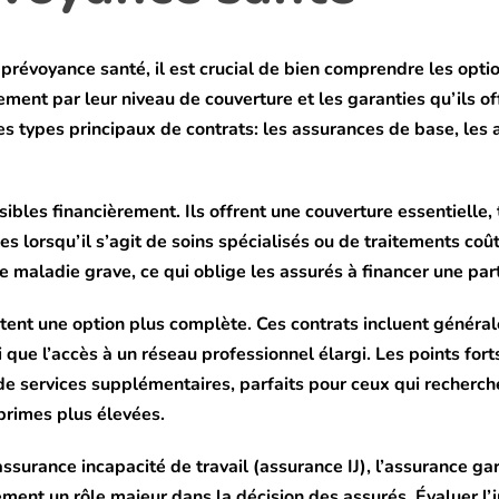
e prévoyance santé, il est crucial de bien comprendre les opti
ent par leur niveau de couverture et les garanties qu’ils off
es types principaux de contrats: les assurances de base, les
sibles financièrement. Ils offrent une couverture essentielle
s lorsqu’il s’agit de soins spécialisés ou de traitements coût
 maladie grave, ce qui oblige les assurés à financer une pa
ntent une option plus complète. Ces contrats incluent génér
 que l’accès à un réseau professionnel élargi. Les points for
e services supplémentaires, parfaits pour ceux qui recherch
primes plus élevées.
’assurance incapacité de travail (assurance IJ), l’assurance g
ment un rôle majeur dans la décision des assurés. Évaluer l’