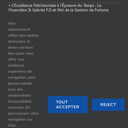
> L’Excellence Patrimoniale à l’Épreuve du Temps : La
Financière St Gabriel F.D et l’Art de la Gestion de Fortune
> Assurance auto temporaire : dans quels cas choisir ce contrat
Allo-
assurances.fr
> Le prix des assurances pour les véhicules hybrides : comment
utilise des cookies
choisir ?
anonymes et
> Quelle assurance auto après résiliation pour alcoolémie ?
divers services
tiers pour vous
offrir une
meilleure
Nos Partenaires
expérience de
navigation, plus
Location de limousine à Paris
personnalisée,
avec des
Hummer limousine paris
améliorations
d'accessibilité
TOUT
REJECT
ACCEPTER
avancées. En
Limousine Paris
poursuivant votre
navigation sur
Rennes Limousine avec chauffeur
Allo-