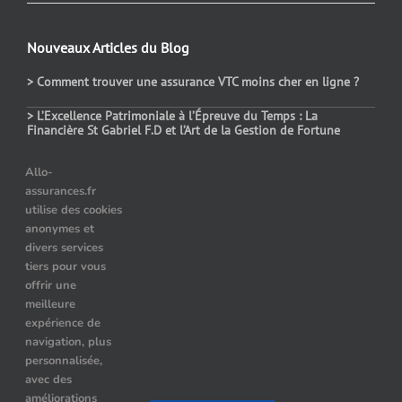
Nouveaux Articles du Blog
> Comment trouver une assurance VTC moins cher en ligne ?
> L’Excellence Patrimoniale à l’Épreuve du Temps : La
Financière St Gabriel F.D et l’Art de la Gestion de Fortune
> Assurance auto temporaire : dans quels cas choisir ce contrat
Allo-
assurances.fr
> Le prix des assurances pour les véhicules hybrides : comment
utilise des cookies
choisir ?
anonymes et
> Quelle assurance auto après résiliation pour alcoolémie ?
divers services
tiers pour vous
offrir une
meilleure
Nos Partenaires
expérience de
navigation, plus
Location de limousine à Paris
personnalisée,
avec des
Hummer limousine paris
améliorations