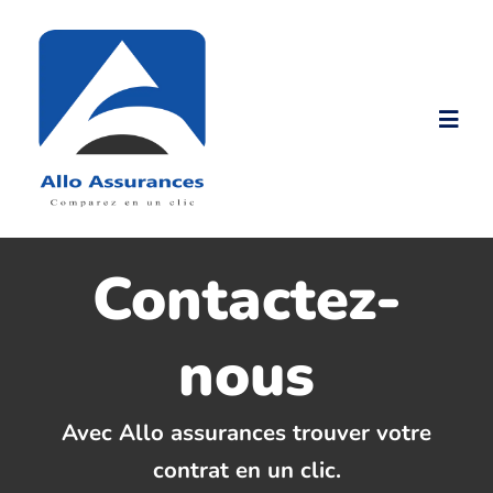
Passer
au
contenu
Togg
Navi
Accueil
Contactez-
Nos produits
nous
Nos Tarifs
Assurance malussé
Avec Allo assurances trouver votre
contrat en un clic.
Assurance résilié